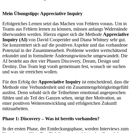
Mein Übungstipp: Appreciative Inquiry
Erfolgreiches Lernen setzt das Machen von Fehlern voraus. Um in
Teams aus Fehlern lernen zu können, müssen anfangs Widerstände
überwunden werden. Hierzu eignet sich die Methode
Appreciative
Inquiry (AI)
von David Cooperider und Diana Whitney sehr gut.
Sie konzentriert sich auf die positiven Aspekte und das vorhandene
Potenzial in der Zusammenarbeit. Probleme werden wertschätzend
erkundet und in formulierte Änderungswünsche umgewandelt. Die
AI besteht aus den vier Phasen Discovery, Dream, Design und
Destiny. Das Team legt vorab gemeinsam fest, wonach sie suchen
und was sie erreichen wollen.
Für den Erfolg der
Appreciative Inquiry
ist entscheidend, dass die
Methode eine Verbundenheit und ein Zusammengehörigkeitsgefühl
auslöst. Denn sobald sich die Teilnehmer emotional angesprochen
fühlen und als Teil des Ganzen sehen, steigt ihre Motivation, an
einer positiven Weiterentwicklung und erfolgreichen Zukunft
mitzuarbeiten.
Phase 1: Discovery – Was ist bereits vorhanden?
In der ersten Phase, der Entdeckungsphase, werden Interviews zum